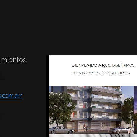
mientos
.com.ar/
.