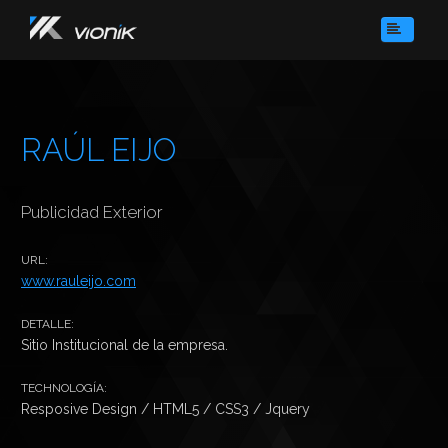
HOME
SOBRE NOSOTROS
SERVICIOS
RAÚL EIJO
PORTFOLIO
CONTACTO
Publicidad Exterior
URL:
www.rauleijo.com
DETALLE:
Sitio Institucional de la empresa.
TECHNOLOGÍA:
Resposive Design / HTML5 / CSS3 / Jquery