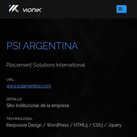
HOME
SOBRE NOSOTROS
SERVICIOS
PSI ARGENTINA
PORTFOLIO
CONTACTO
Placement Solutions International
URL:
www.psiargentina.com
DETALLE:
Sitio Institucional de la empresa.
TECHNOLOGÍA:
Resposive Design / WordPress / HTML5 / CSS3 / Jquery