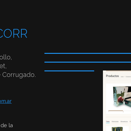
CORR
ollo,
et,
 Corrugado.
om.ar
 de la