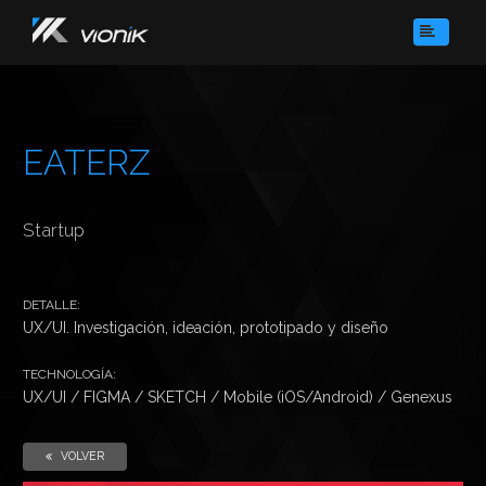
HOME
SOBRE NOSOTROS
SERVICIOS
EATERZ
PORTFOLIO
CONTACTO
Startup
DETALLE:
UX/UI. Investigación, ideación, prototipado y diseño
TECHNOLOGÍA:
UX/UI / FIGMA / SKETCH / Mobile (iOS/Android) / Genexus
VOLVER