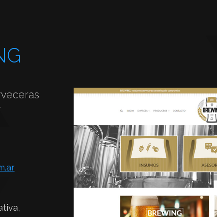
NG
rveceras
y
m.ar
tiva,