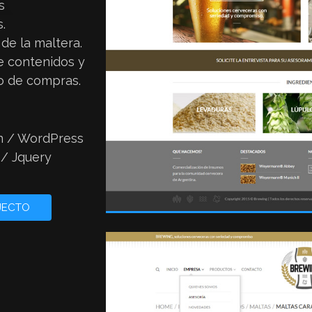
s
.
l de la maltera.
e contenidos y
to de compras.
n / WordPress
/ Jquery
JECTO